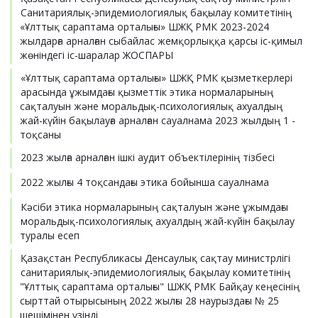
Санитариялық-эпидемиологиялық бақылау комитетінің
«Ұлттық сараптама орталығы» ШЖҚ РМК 2023-2024
жылдарға арналған сыбайлас жемқорлыққа қарсы іс-қимыл
жөніндегі іс-шаралар ЖОСПАРЫ
«Ұлттық сараптама орталығы» ШЖҚ РМК қызметкерлері
арасында ұжымдағы қызметтік этика нормаларының
сақталуын және моральдық-психологиялық ахуалдың
жай-күйін бақылауға арналған сауалнама 2023 жылдың 1 -
тоқсаны
2023 жылға арналған ішкі аудит объектілерінің тізбесі
2022 жылғы 4 тоқсандағы этика бойынша сауалнама
Кәсіби этика нормаларының сақталуын және ұжымдағы
моральдық-психологиялық ахуалдың жай-күйін бақылау
туралы есеп
Қазақстан Республикасы Денсаулық сақтау министрлігі
санитариялық-эпидемиологиялық бақылау комитетінің
"Ұлттық сараптама орталығы" ШЖҚ РМК Байқау кеңесінің
сырттай отырысының 2022 жылғы 28 наурыздағы № 25
шешімінен үзінді