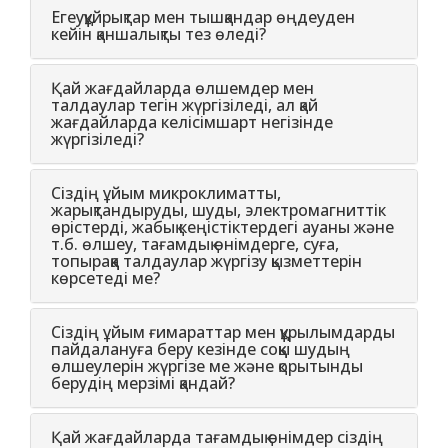
Егеуқұйрықтар мен тышқандар өңдеуден
кейін қаншалықты тез өледі?
Қай жағдайларда өлшемдер мен
талдаулар тегін жүргізіледі, ал қай
жағдайларда келісімшарт негізінде
жүргізіледі?
Сіздің ұйым микроклиматты,
жарықтандыруды, шуды, электромагниттік
өрістерді, жабық кеңістіктердегі ауаны және
т.б. өлшеу, тағамдық өнімдерге, суға,
топыраққа талдаулар жүргізу қызметтерін
көрсетеді ме?
Сіздің ұйым ғимараттар мен құрылымдарды
пайдалануға беру кезінде соққы шудың
өлшеулерін жүргізе ме және қорытынды
берудің мерзімі қандай?
Қай жағдайларда тағамдық өнімдер сіздің