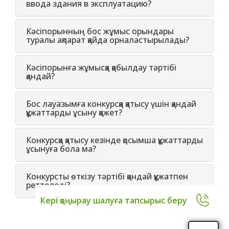
ввода здания в эксплуатацию?
Кәсіпорынның бос жұмыс орындары
туралы ақпарат қайда орналастырылады?
Кәсіпорынға жұмысқа қабылдау тәртібі
қандай?
Бос лауазымға конкурсқа қатысу үшін қандай
құжаттарды ұсыну қажет?
Конкурсқа қатысу кезінде қосымша құжаттарды
ұсынуға бола ма?
Конкурсты өткізу тәртібі қандай құжатпен
реттеледі?
Кері қоңырау шалуға тапсырыс беру