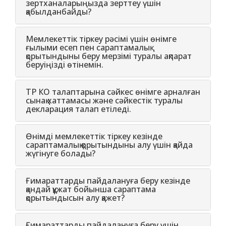
зертханаларыңызда зерттеу үшін
қабылданбайды?
Мемлекеттiк тiркеу рәсiмi үшiн өнiмге
ғылыми есеп пен сараптамалық
қорытындыны беру мерзiмi туралы ақпарат
беруіңізді өтінемін.
ТР КО талаптарына сәйкес өнімге арналған
сынақ хаттамасы және сәйкестік туралы
декларация талап етіледі.
Өнімді мемлекеттік тіркеу кезінде
сараптамалық қорытындыны алу үшін қайда
жүгінуге болады?
Ғимараттарды пайдалануға беру кезінде
қандай құжат бойынша сараптама
қорытындысын алу қажет?
Ғимараттарды пайдалануға беру үшін