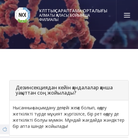
ҰЛТТЫҚ САРАПТАМА ОРТАЛЫҒЫ
АЛМАТЫ ҚАЛАСЫ БОЙЫНША
ФИЛИАЛЫ
Қаз
Рус
Eng
Байланыс орталығы:
58-85-55, 258-85-55 (
Алматы
)
+7 (7277) 27-70-67 (
Қонаев
)
Сенім тел.:
+7 (7172) 55-49-21
8 (727) 382-35-52 (Covid19)
Дезинсекциядан кейін қандалалар қанша
уақыттан соң жойылады?
ФИЛИАЛ ТУРАЛЫ
Нысанның зақымдану деңгейі жеңіл болып, өңдеу
жеткілікті түрде мұқият жүргізілсе, бір рет өңдеу де
© Copyright 2019 - nce.kz - all rights reserved.
жеткілікті болуы мүмкін. Мұндай жағдайда жәндіктер
Бөлім
бір апта ішінде жойылады!