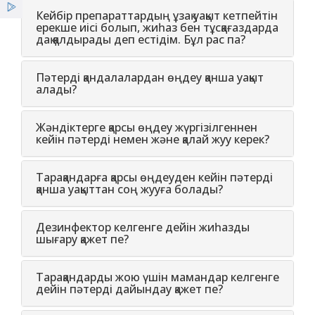
Қызметтер
Кейбір препараттардың ұзақ уақыт кетпейтін
ерекше иісі болып, жиһаз бен тұсқағаздарда
дақ қалдырады деп естідім. Бұл рас па?
Жеңілдіктер
Пәтерді қандалалардан өңдеу қанша уақыт
алады?
Жаңалықтар
Жәндіктерге қарсы өңдеу жүргізілгеннен
кейін пәтерді немен және қалай жуу керек?
Тарақандарға қарсы өңдеуден кейін пәтерді
қанша уақыттан соң жууға болады?
Дезинфектор келгенге дейін жиһазды
шығару қажет пе?
Тарақандарды жою үшін мамандар келгенге
дейін пәтерді дайындау қажет пе?